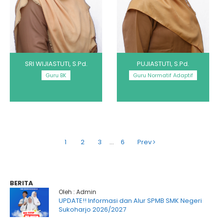
SRI WIJIASTUTI, S.Pd.
PUJIASTUTI, S.Pd.
Guru BK
Guru Normatif Adaptif
1
2
3
…
6
Prev
BERITA
Oleh : Admin
UPDATE!! Informasi dan Alur SPMB SMK Negeri
Sukoharjo 2026/2027