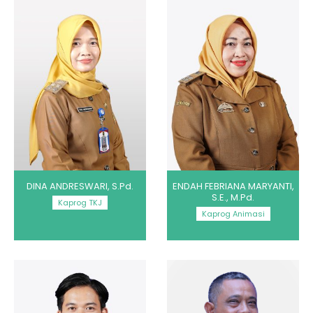
DINA ANDRESWARI, S.Pd.
ENDAH FEBRIANA MARYANTI,
S.E., M.Pd.
Kaprog TKJ
Kaprog Animasi