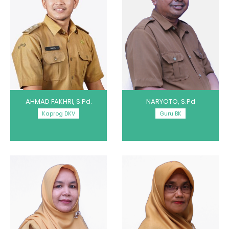
AHMAD FAKHRI, S.Pd.
NARYOTO, S.Pd
Kaprog DKV
Guru BK