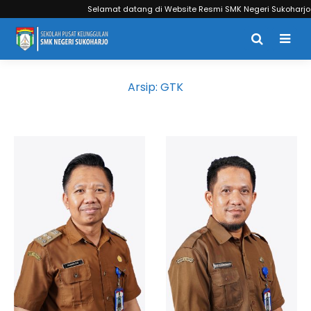
Selamat datang di Website Resmi SMK Negeri Sukoharjo
Arsip:
GTK