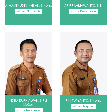
A. HAMIMUDIN IKHSAN, S.Kom.
ARIF RAHMAWANTO, S.T.
Waka. Akademik
Waka. Kesiswaan
INDRA KURNIAWAN, S.Pd.,
RIKI TWIYANTO, S.Kom.
M.Kes.
Waka. Sarpras
Waka. Hubinmas