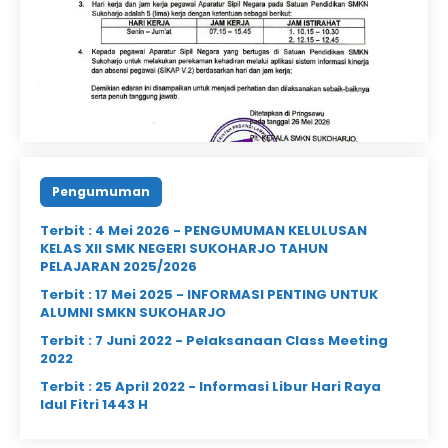
SUKOHARJO
SPIRITUALITAS
MELALUI PENDEKATAN
Berdasarkan Peraturan
PENDIDIKAN AGAMA
Gubernur Lampung dan
PADA SATUAN
SK Penetapan KBM SatPen
PENDIDIKAN
2026, maka disampaikan
Surat Edaran Hari Kerja
dan Jam Kerja ASN di
SMKN SUKOHARJO.
Lampiran: ΡΕΝΕΤΑΡΑΝ
HARI KERJA DAN JAM KERJA
APARATUR SIPIL NEGARA
(ASN) PADA SATUAN
Pengumuman
PENDIDIKAN SMA/SMK/SLB
DI LINGKUNGAN..
Terbit : 4 Mei 2026 -
PENGUMUMAN KELULUSAN
KELAS XII SMK NEGERI SUKOHARJO TAHUN
PELAJARAN 2025/2026
Terbit : 17 Mei 2025 -
INFORMASI PENTING UNTUK
ALUMNI SMKN SUKOHARJO
Terbit : 7 Juni 2022 -
Pelaksanaan Class Meeting
2022
Terbit : 25 April 2022 -
Informasi Libur Hari Raya
Idul Fitri 1443 H