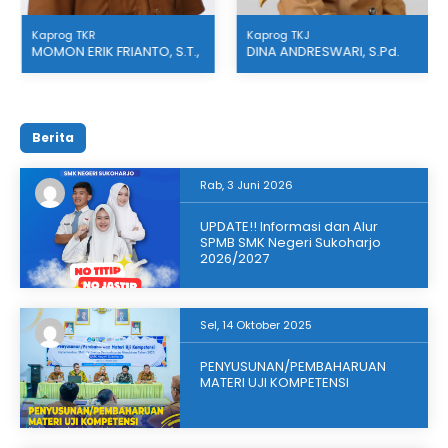
Kaprog TKR
Kaprog TKJ
MOMON ERIK FRIANTO, S.T.,
DINA ANDRESWARI, S.Pd.
M.Pd.
Berita
Rab, 3 Juni 2026
UPDATE!! Informasi dan Alur
SPMB SMK Negeri Sukoharjo
2026/2027
Sel, 14 Oktober 2025
PENYUSUNAN/PEMBAHARUAN
MATERI UJI KOMPETENSI