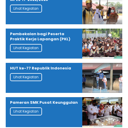
Lihat Kegiatan
Pembekalan bagi Peserta
Praktik Kerja Lapangan (PKL)
Lihat Kegiatan
HUT ke-77 Republik Indonesia
Lihat Kegiatan
Pameran SMK Pusat Keunggulan
Lihat Kegiatan