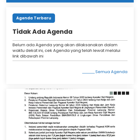
Agenda Terbaru
Tidak Ada Agenda
Belum ada Agenda yang akan dilaksanakan dalam
waktu dekat ini, cek Agenda yang telah lewat melalui
link dibawah ini
Semua Agenda
26 Mei 2026
27 Oktober 2025
SURAT EDARAN HARI
SURAT EDARAN
KERJA DAN JAM
TENTANG
KERJA APARATUR SIPIL
PENINGKATAN
NEGARA DI SATUAN
PENDIDIKAN
PENDIDIKAN SMKN
MORALITAS DAN