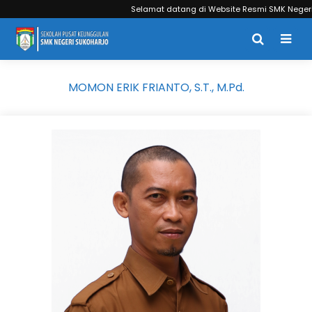
Selamat datang di Website Resmi SMK Negeri S
MOMON ERIK FRIANTO, S.T., M.Pd.