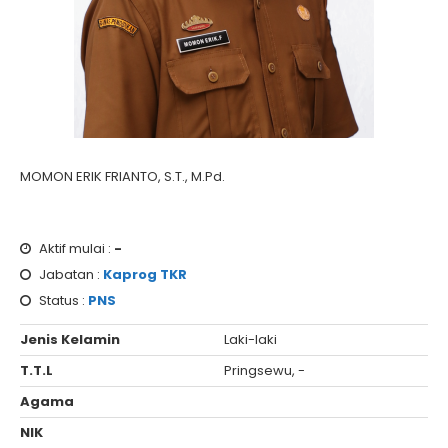
MOMON ERIK FRIANTO, S.T., M.Pd.
Aktif mulai :
-
Jabatan :
Kaprog TKR
Status :
PNS
Jenis Kelamin
Laki-laki
T.T.L
Pringsewu, -
Agama
NIK