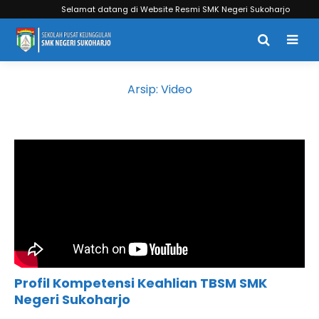
Selamat datang di Website Resmi SMK Negeri Sukoharjo
Arsip:
Video
Profil Kompetensi Keahlian TBSM SMK
Negeri Sukoharjo