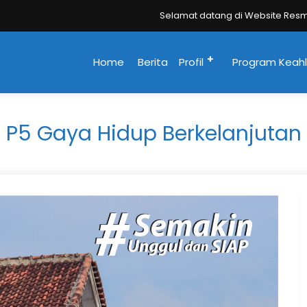
Selamat datang di Website Resmi SMK Neg
Home
Berita
Profil
Program Keahl
P5 Gaya Hidup Berkelanjutan