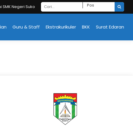
eri Sukoharjo
ian
Guru & Staff
Ekstrakurikuler
BKK
Surat Edaran