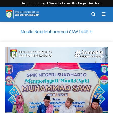
Selamat datang di Website Resmi SMK Negeri Sukoharjo
Maulid Nabi Muhammad SAW 1445 H