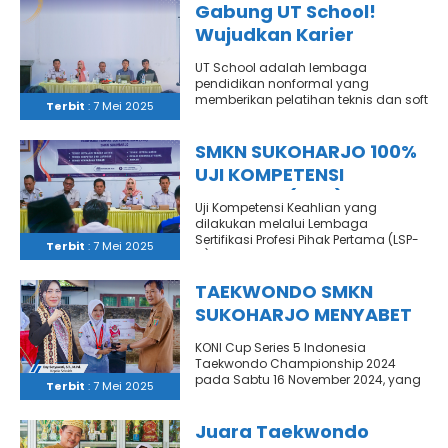
Gabung UT School!
Wujudkan Karier
Teknikmu dari SMKN
UT School adalah lembaga
Sukoharjo!
pendidikan nonformal yang
memberikan pelatihan teknis dan soft
Terbit
: 7 Mei 2025
skill untuk menyiapkan kamu
menjadi tenaga kerja siap..
SMKN SUKOHARJO 100%
UJI KOMPETENSI
KEAHLIAN (UKK)
Uji Kompetensi Keahlian yang
MENGGUNAKAN LSP-P1
dilakukan melalui Lembaga
Sertifikasi Profesi Pihak Pertama (LSP-
Terbit
: 7 Mei 2025
P1), merupakan uji kempetensi
menggunakan lembaga sertifikasi
yang dibentuk..
TAEKWONDO SMKN
SUKOHARJO MENYABET
MEDALI
KONI Cup Series 5 Indonesia
Taekwondo Championship 2024
pada Sabtu 16 November 2024, yang
Terbit
: 7 Mei 2025
digelar di Indoor Stadion Sport
Center..
Juara Taekwondo