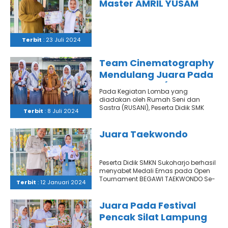
Master AMRIL YUSAM
CUP III Tahun 2024
Terbit
: 23 Juli 2024
Team Cinematography
Mendulang Juara Pada
Event Rusani (Rumah
Pada Kegiatan Lomba yang
Sastra dan Seni)
diadakan oleh Rumah Seni dan
Sastra (RUSANI), Peserta Didik SMK
Terbit
: 8 Juli 2024
Negeri Sukoharjo, Yang tergabung
dalam Ekskul..
Juara Taekwondo
Peserta Didik SMKN Sukoharjo berhasil
menyabet Medali Emas pada Open
Tournament BEGAWI TAEKWONDO Se-
Terbit
: 12 Januari 2024
Provinsi Lampung, di Sport Hall UIN
Raden..
Juara Pada Festival
Pencak Silat Lampung