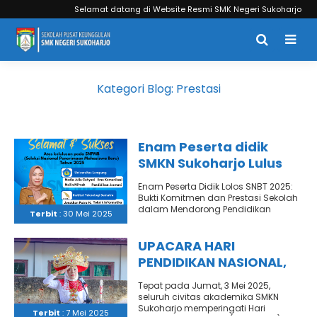
Selamat datang di Website Resmi SMK Negeri Sukoharjo
Kategori Blog:
Prestasi
Enam Peserta didik
SMKN Sukoharjo Lulus
Masuk Perguruan Tinggi
Enam Peserta Didik Lolos SNBT 2025:
Negeri Jalur SNBT
Bukti Komitmen dan Prestasi Sekolah
dalam Mendorong Pendidikan
Terbit
: 30 Mei 2025
Berkualitas Tahun 2025 menjadi
tahun yang..
UPACARA HARI
PENDIDIKAN NASIONAL,
JUMAT 03 MEI 2025
Tepat pada Jumat, 3 Mei 2025,
seluruh civitas akademika SMKN
Sukoharjo memperingati Hari
Terbit
: 7 Mei 2025