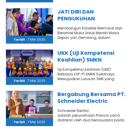
Pendidikan Nasional (Hardiknas)
dengan melaksanakan upacara
bendera..
JATI DIRI DAN
PENGUKUHAN
KELULUSAN ANGKATAN 19
Membangun Karakter Bermoral dan
Berahlak Mulia Untuk Meraih Masa
Depan yan Gemilang, dalam
Terbit
: 7 Mei 2025
Pengukuhan Angkatan 19 SMKN
Sukoharjo Tahun Pelajaran..
UKK (Uji Kompetensi
Keahlian) SMKN
SUKOHARJO TAHUN 2025
Uji Kompetensi Keahlian (UKK)
Berbasis LSP-P1 SMKN Sukoharjo:
Mewujudkan Lulusan SMK yang
Terbit
: 7 Mei 2025
Kompeten dan Siap Kerja SMKN
Sukoharjo kembali
menyelenggarakan..
Bergabung Bersama PT.
Schneider Electric
Cikarang! Kesempatan
Schneider Electric
Emas untuk Alumni
adalah perusahaan Prancis yand
SMKN Sukoharjo!
didirikan oleh dua bersaudara pada
Terbit
: 7 Mei 2025
tahun 1836. Schneider Electric S.A.
Pada awal abad ke-20, Schneider..