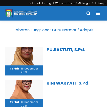
Selamat datang di Website Resmi SMK Negeri Sukoharjo
Jabatan Fungsional:
Guru Normatif Adaptif
PUJIASTUTI, S.Pd.
Terbit
: 19 Desember
2021
RINI WARYATI, S.Pd.
Terbit
: 18 Desember
2021