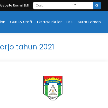
ite Resmi SMK Negeri Sukoharjo
ian
Guru & Staff
Ekstrakurikuler
BKK
Surat Edaran
arjo tahun 2021