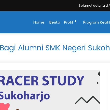
Selamat datang di Webs
Home
Berita
Profil
Program Keahl
 Bagi Alumni SMK Negeri Sukoh