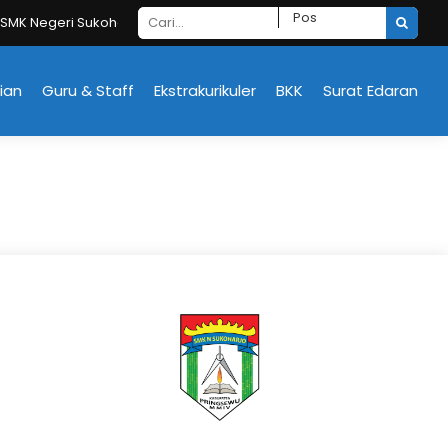
rjo
ian
Guru & Staff
Ekstrakurikuler
BKK
Surat Edaran