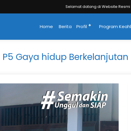
Selamat datang di Website Resmi SMK Negeri Sukoha
Home
Berita
Profil
Program Keahl
P5 Gaya hidup Berkelanjutan