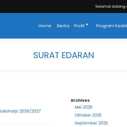
Selamat datang di
Home
Berita
Profil
Program Keahl
SURAT EDARAN
Archives
Mei 2026
 Sukoharjo 2026/2027
Oktober 2025
September 2025